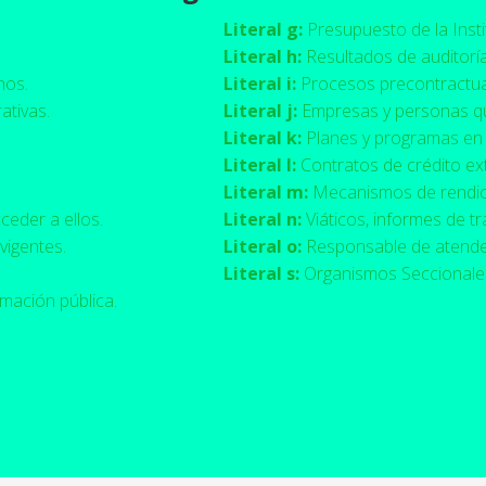
Literal g:
Presupuesto de la Insti
Literal h:
Resultados de auditorí
nos.
Literal i:
Procesos precontractual
ativas.
Literal j:
Empresas y personas qu
Literal k
:
Planes y programas en 
Literal l:
Contratos de crédito ex
Literal m:
Mecanismos de rendici
ceder a ellos.
Literal n
:
Viáticos, informes de tra
vigentes.
Literal o
:
Responsable de atender
Literal s:
Organismos Seccionales
rmación pública.