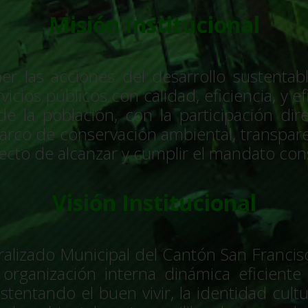
Misión Institucional
ener las acciones del desarrollo sustenta
icios públicos con calidad, eficiencia, y e
e la población, con la participación dire
rco de conservación ambiental, transparenc
fecto de alcanzar y cumplir el mandato cons
Visión Institucional
lizado Municipal del Cantón San Francisc
organización interna dinámica eficiente 
ustentando el buen vivir, la identidad cult