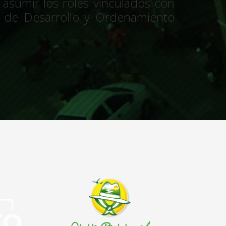
 asumir los roles vinculados con
an de Desarrollo y Ordenamiento