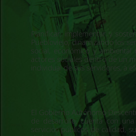
Planificar, implementar y sost
Puebloviejo, dinamizando los serv
social, económico y ambiental d
actores sociales dentro de un ma
individual de sus servidores, a e
El Gobierno Autónomo Descentra
de desarrollo, cuenta con una 
servicios públicos de calidad, s