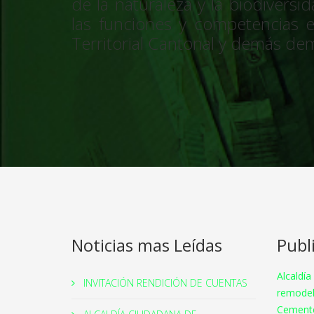
de la naturaleza y la biodivers
las funciones y competencias e
Territorial Cantonal y demás de
Noticias mas Leídas
Publ
Alcaldía
INVITACIÓN RENDICIÓN DE CUENTAS
remodel
Cemente