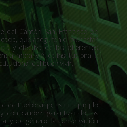
ble del Cantón San Francisco de
ficacia, que aseguren el bienestar
cta y efectiva de los diferentes
ia, moral y ética institucional e
titucional del buen vivir.
o de Puebloviejo, es un ejemplo
y con calidez, garantizando los
ural y de género, la conservación