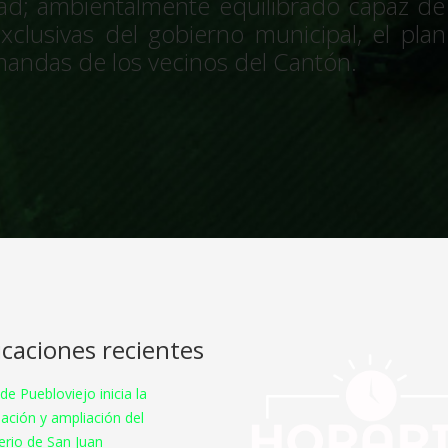
idad; ambientalmente equilibrado capaz de
xclusivas del gobierno municipal, el pl
mandas de los vecinos del Cantón.
icaciones recientes
 de Puebloviejo inicia la
ación y ampliación del
rio de San Juan