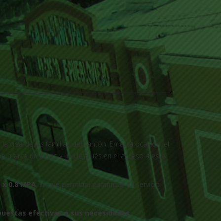
a vida de las familias del cantón. En esta ocasión, el
ue marca un antes y un después en el acceso a este
 x 0.8 MPA
, lo que permitirá garantizar un servicio
spuestas efectivas a sus necesidades
,