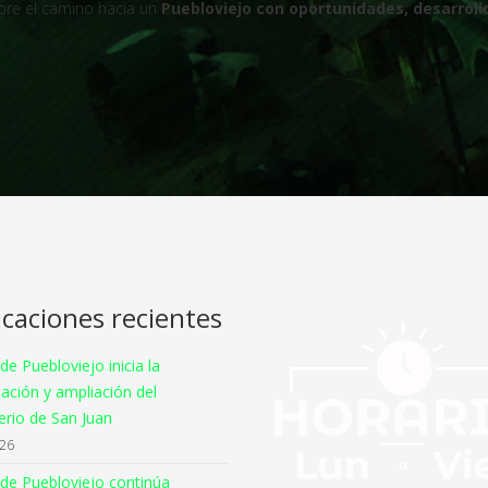
bre el camino hacia un
Puebloviejo con oportunidades, desarroll
icaciones recientes
 de Puebloviejo inicia la
ación y ampliación del
rio de San Juan
026
 de Puebloviejo continúa