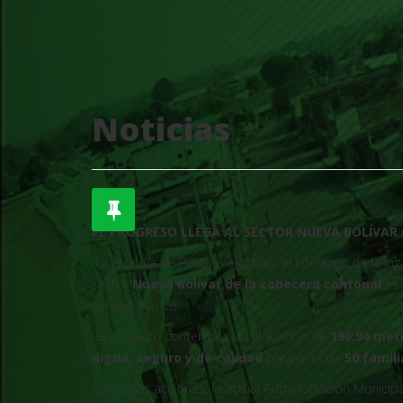
Noticias
EL PROGRESO LLEGA AL SECTOR NUEVA BOLÍVAR
La Alcaldía de Puebloviejo, bajo el liderazgo de la I
sector
Nueva Bolívar de la cabecera cantonal
es 
servicio básico.
El proyecto contempla la colocación de
196.94 met
digno, seguro y de calidad
para más de
50 famili
Con estas acciones, la actual Administración Munici