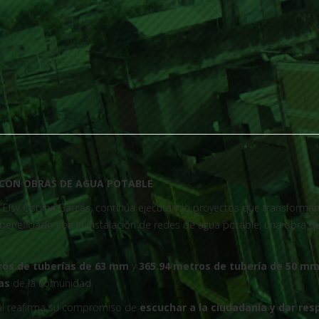
 CON OBRAS DE AGUA POTABLE
ng. Elsy Ospina Garcés, continúa ejecutando proyectos que transforman l
beneficiado con la instalación de redes de agua potable, una obra q
ros de tuberías de 63 mm
y
365.94 metros de tubería de 50 mm
as
de la comunidad.
pal reafirma su compromiso de
escuchar a la ciudadanía y dar re