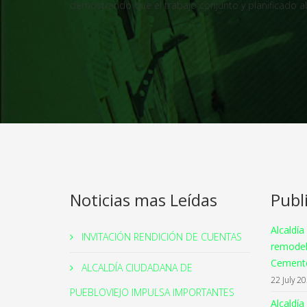
demostrando que el trabajo conjunto y planificado a
Noticias mas Leídas
Publ
Alcaldía
INVITACIÓN RENDICIÓN DE CUENTAS
remodel
Cemente
ALCALDÍA CIUDADANA DE
22 July 2
PUEBLOVIEJO IMPULSA IMPORTANTES
Alcaldía