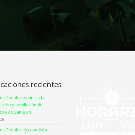
icaciones recientes
 de Puebloviejo inicia la
ación y ampliación del
rio de San Juan
026
 de Puebloviejo continúa