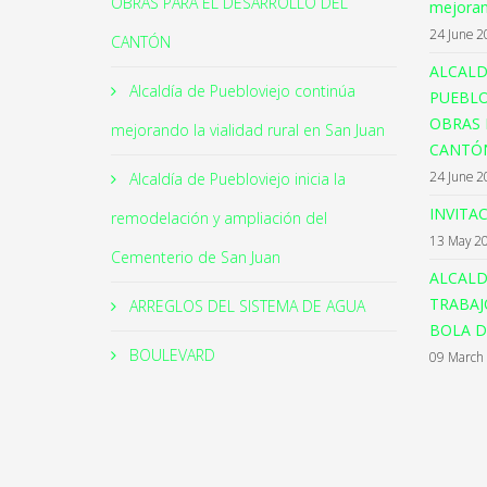
OBRAS PARA EL DESARROLLO DEL
mejorand
24 June 2
CANTÓN
ALCALD
Alcaldía de Puebloviejo continúa
PUEBLO
OBRAS 
mejorando la vialidad rural en San Juan
CANTÓ
24 June 2
Alcaldía de Puebloviejo inicia la
INVITA
remodelación y ampliación del
13 May 2
Cementerio de San Juan
ALCALD
TRABAJ
ARREGLOS DEL SISTEMA DE AGUA
BOLA D
BOULEVARD
09 March