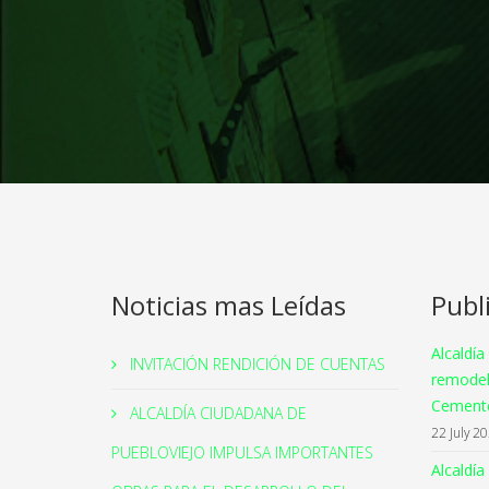
Noticias mas Leídas
Publ
Alcaldía
INVITACIÓN RENDICIÓN DE CUENTAS
remodel
Cemente
ALCALDÍA CIUDADANA DE
22 July 2
PUEBLOVIEJO IMPULSA IMPORTANTES
Alcaldía