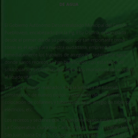
DE AGUA
El Gobierno Autónomo Descentralizado Municipal del Cantón
Puebloviejo, encabezado por la Ing. Elsy Ospina, preocupada
desde el primer día de su periodo por tan importante tema
como es el agua para nuestra ciudadana, emprendió
inmediatamente los trabajos de arreglo del sistema de agua,
donde varios recintos se han beneficiado con esta labor de
solucionar los problemas que tienen los moradores de acceder
al líquido vital.
Entre los trabajos realizados está la limpieza de tuberías,
construcción de nuevos pozos, reparación de mangueras,
colocación de collarines y tuberías de agua, arreglo de tableros
eléctricos, etc.
Los recintos y sectores que se han beneficiado están: La Pitaya,
La Cooperativa, Ciudadela Carlos Ortega, Barrio El Cañar, Nuevo
San Juan, Juana De Oro, Cooperativa La Unidad, casa de Tejas,