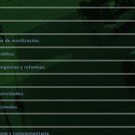
os de movilización.
ublica.
 vigentes y reformas.
autoridades.
cionales.
uente y complementaria.