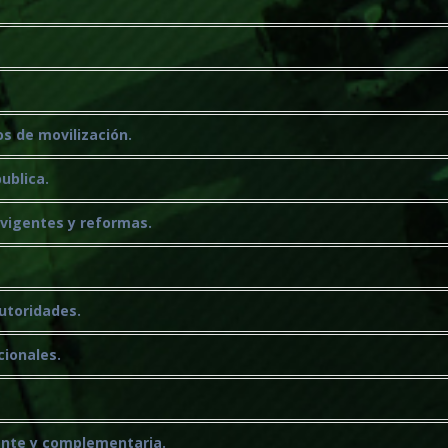
os de movilización.
ublica.
 vigentes y reformas.
autoridades.
cionales.
uente y complementaria.